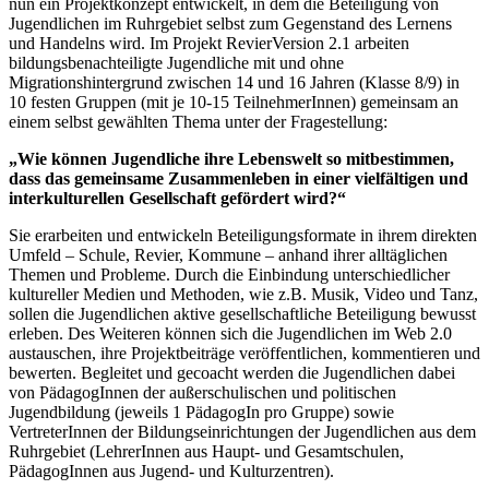
nun ein Projektkonzept entwickelt, in dem die Beteiligung von
Jugendlichen im Ruhrgebiet selbst zum Gegenstand des Lernens
und Handelns wird. Im Projekt RevierVersion 2.1 arbeiten
bildungsbenachteiligte Jugendliche mit und ohne
Migrationshintergrund zwischen 14 und 16 Jahren (Klasse 8/9) in
10 festen Gruppen (mit je 10-15 TeilnehmerInnen) gemeinsam an
einem selbst gewählten Thema unter der Fragestellung:
„Wie können Jugendliche ihre Lebenswelt so mitbestimmen,
dass das gemeinsame Zusammenleben in einer vielfältigen und
interkulturellen Gesellschaft gefördert wird?“
Sie erarbeiten und entwickeln Beteiligungsformate in ihrem direkten
Umfeld – Schule, Revier, Kommune – anhand ihrer alltäglichen
Themen und Probleme. Durch die Einbindung unterschiedlicher
kultureller Medien und Methoden, wie z.B. Musik, Video und Tanz,
sollen die Jugendlichen aktive gesellschaftliche Beteiligung bewusst
erleben. Des Weiteren können sich die Jugendlichen im Web 2.0
austauschen, ihre Projektbeiträge veröffentlichen, kommentieren und
bewerten. Begleitet und gecoacht werden die Jugendlichen dabei
von PädagogInnen der außerschulischen und politischen
Jugendbildung (jeweils 1 PädagogIn pro Gruppe) sowie
VertreterInnen der Bildungseinrichtungen der Jugendlichen aus dem
Ruhrgebiet (LehrerInnen aus Haupt- und Gesamtschulen,
PädagogInnen aus Jugend- und Kulturzentren).