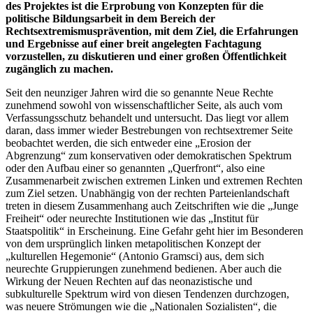
des Projektes ist die Erprobung von Konzepten für die
politische Bildungsarbeit in dem Bereich der
Rechtsextremismusprävention, mit dem Ziel, die Erfahrungen
und Ergebnisse auf einer breit angelegten Fachtagung
vorzustellen, zu diskutieren und einer großen Öffentlichkeit
zugänglich zu machen.
Seit den neunziger Jahren wird die so genannte Neue Rechte
zunehmend sowohl von wissenschaftlicher Seite, als auch vom
Verfassungsschutz behandelt und untersucht. Das liegt vor allem
daran, dass immer wieder Bestrebungen von rechtsextremer Seite
beobachtet werden, die sich entweder eine „Erosion der
Abgrenzung“ zum konservativen oder demokratischen Spektrum
oder den Aufbau einer so genannten „Querfront“, also eine
Zusammenarbeit zwischen extremen Linken und extremen Rechten
zum Ziel setzen. Unabhängig von der rechten Parteienlandschaft
treten in diesem Zusammenhang auch Zeitschriften wie die „Junge
Freiheit“ oder neurechte Institutionen wie das „Institut für
Staatspolitik“ in Erscheinung. Eine Gefahr geht hier im Besonderen
von dem ursprünglich linken metapolitischen Konzept der
„kulturellen Hegemonie“ (Antonio Gramsci) aus, dem sich
neurechte Gruppierungen zunehmend bedienen. Aber auch die
Wirkung der Neuen Rechten auf das neonazistische und
subkulturelle Spektrum wird von diesen Tendenzen durchzogen,
was neuere Strömungen wie die „Nationalen Sozialisten“, die