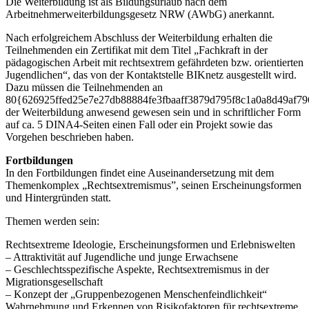
Die Weiterbildung ist als Bildungsurlaub nach dem
Arbeitnehmerweiterbildungsgesetz NRW (AWbG) anerkannt.
Nach erfolgreichem Abschluss der Weiterbildung erhalten die
Teilnehmenden ein Zertifikat mit dem Titel „Fachkraft in der
pädagogischen Arbeit mit rechtsextrem gefährdeten bzw. orientierten
Jugendlichen“, das von der Kontaktstelle BIKnetz ausgestellt wird.
Dazu müssen die Teilnehmenden an
80{626925ffed25e7e27db88884fe3fbaaff3879d795f8c1a0a8d49af7
der Weiterbildung anwesend gewesen sein und in schriftlicher Form
auf ca. 5 DINA4-Seiten einen Fall oder ein Projekt sowie das
Vorgehen beschrieben haben.
Fortbildungen
In den Fortbildungen findet eine Auseinandersetzung mit dem
Themenkomplex „Rechtsextremismus”, seinen Erscheinungsformen
und Hintergründen statt.
Themen werden sein:
Rechtsextreme Ideologie, Erscheinungsformen und Erlebniswelten
– Attraktivität auf Jugendliche und junge Erwachsene
– Geschlechtsspezifische Aspekte, Rechtsextremismus in der
Migrationsgesellschaft
– Konzept der „Gruppenbezogenen Menschenfeindlichkeit“
Wahrnehmung und Erkennen von Risikofaktoren für rechtsextreme