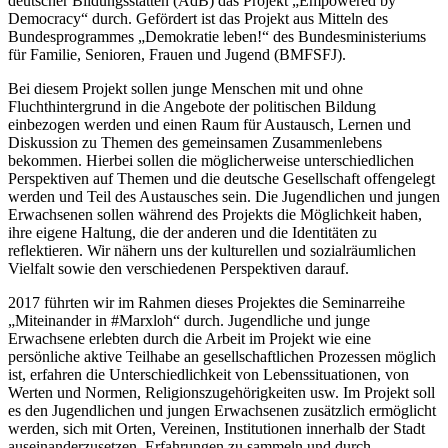
deutscher Bildungsstätten (AdB) das Projekt „Empowered by
Democracy“ durch. Gefördert ist das Projekt aus Mitteln des
Bundesprogrammes „Demokratie leben!“ des Bundesministeriums
für Familie, Senioren, Frauen und Jugend (BMFSFJ).
Bei diesem Projekt sollen junge Menschen mit und ohne
Fluchthintergrund in die Angebote der politischen Bildung
einbezogen werden und einen Raum für Austausch, Lernen und
Diskussion zu Themen des gemeinsamen Zusammenlebens
bekommen. Hierbei sollen die möglicherweise unterschiedlichen
Perspektiven auf Themen und die deutsche Gesellschaft offengelegt
werden und Teil des Austausches sein. Die Jugendlichen und jungen
Erwachsenen sollen während des Projekts die Möglichkeit haben,
ihre eigene Haltung, die der anderen und die Identitäten zu
reflektieren. Wir nähern uns der kulturellen und sozialräumlichen
Vielfalt sowie den verschiedenen Perspektiven darauf.
2017 führten wir im Rahmen dieses Projektes die Seminarreihe
„Miteinander in #Marxloh“ durch. Jugendliche und junge
Erwachsene erlebten durch die Arbeit im Projekt wie eine
persönliche aktive Teilhabe an gesellschaftlichen Prozessen möglich
ist, erfahren die Unterschiedlichkeit von Lebenssituationen, von
Werten und Normen, Religionszugehörigkeiten usw. Im Projekt soll
es den Jugendlichen und jungen Erwachsenen zusätzlich ermöglicht
werden, sich mit Orten, Vereinen, Institutionen innerhalb der Stadt
auseinanderzusetzen, Erfahrungen zu sammeln und durch